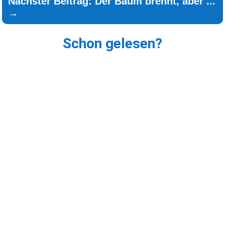
Nächster Beitrag: Der Baum brennt, aber ...
→
Schon gelesen?
Wartenburg tanzte im Takt der Erinnerung – ein
Abend ganz im Zeichen von Depeche Mode
Wartenburg. Samstagabend, der 25. April, fühlte
sich an wie eine kleine Zeitreise. Als hätte jemand
die Tür zu...