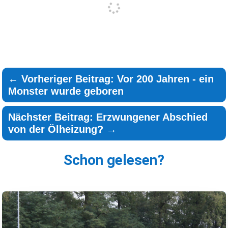
←
Vorheriger Beitrag: Vor 200 Jahren - ein
Monster wurde geboren
Nächster Beitrag: Erzwungener Abschied
von der Ölheizung?
→
Schon gelesen?