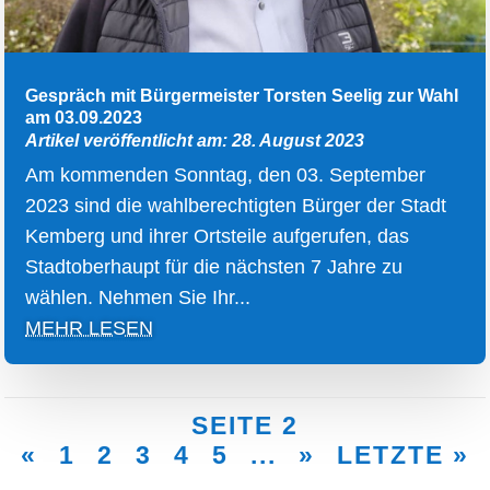
Gespräch mit Bürgermeister Torsten Seelig zur Wahl
am 03.09.2023
Artikel veröffentlicht am: 28. August 2023
Am kommenden Sonntag, den 03. September
2023 sind die wahlberechtigten Bürger der Stadt
Kemberg und ihrer Ortsteile aufgerufen, das
Stadtoberhaupt für die nächsten 7 Jahre zu
wählen. Nehmen Sie Ihr...
MEHR LESEN
SEITE 2
«
1
2
3
4
5
...
»
LETZTE »