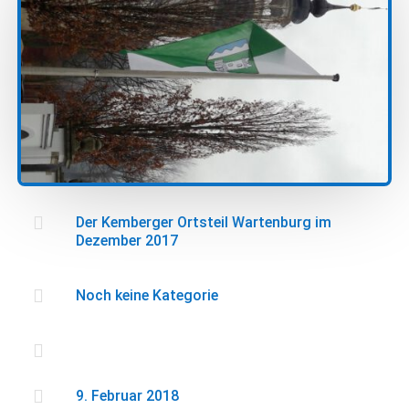

Der Kemberger Ortsteil Wartenburg im
Dezember 2017

Noch keine Kategorie


9. Februar 2018