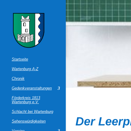
Startseite
Wartenburg A-Z
Chronik
Gedenkveranstaltungen
Förderkreis 1813
Wartenburg e.V.
Schlacht bei Wartenburg
Der Leerp
Sehenswürdigkeiten
Vereine