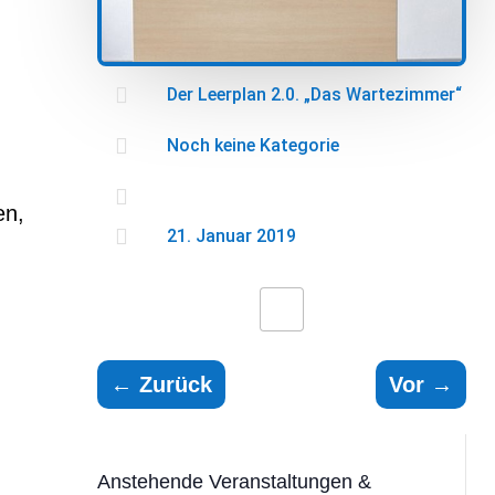

Der Leerplan 2.0. „Das Wartezimmer“

Noch keine Kategorie

en,

21. Januar 2019
←
Zurück
Vor
→
Anstehende Veranstaltungen &