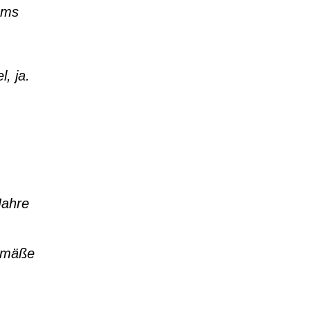
ems
, ja.
Jahre
gemäße