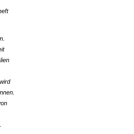
eft
n.
it
lien
wird
önnen.
von
.