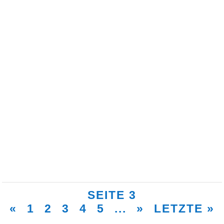
Ostern ist für viele zwar schon vorbei, aber offiziell
endet die Osterzeit erst nach 50 Tagen, am
Pfingstsonntag. Am letzten Wochenende feierten
wir in unserer Kirche noch einmal „Kleine Ostern“
in...
SEITE 3
«
1
2
3
4
5
...
»
LETZTE »