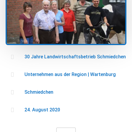

30 Jahre Landwirtschaftsbetrieb Schmiedchen

Unternehmen aus der Region
|
Wartenburg

Schmiedchen

24. August 2020