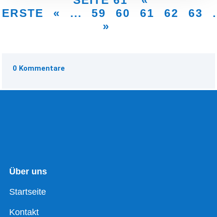
SEITE 61
«
ERSTE
«
...
59
60
61
62
63
.
»
0 Kommentare
Über uns
Startseite
Kontakt