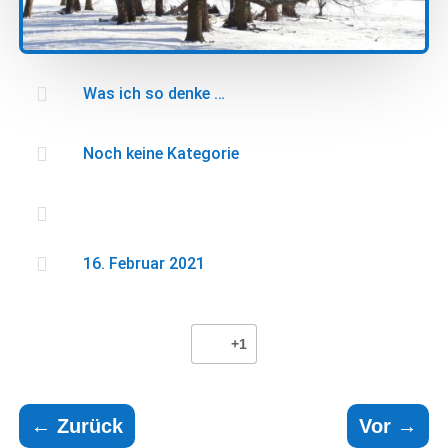

Was ich so denke …

Noch keine Kategorie


16. Februar 2021
+1
←
Zurück
Vor
→