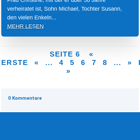
verheiratet ist, Sohn Michael, Tochter Susann,
den vielen Enkeln...
MEHR LESEN
SEITE 6
«
ERSTE
«
...
4
5
6
7
8
...
»
»
0 Kommentare