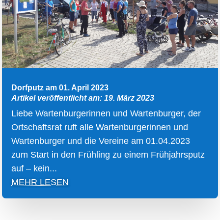
Dorfputz am 01. April 2023
Artikel veröffentlicht am: 19. März 2023
Liebe Wartenburgerinnen und Wartenburger, der
Ortschaftsrat ruft alle Wartenburgerinnen und
Wartenburger und die Vereine am 01.04.2023
zum Start in den Frühling zu einem Frühjahrsputz
auf – kein...
MEHR LESEN