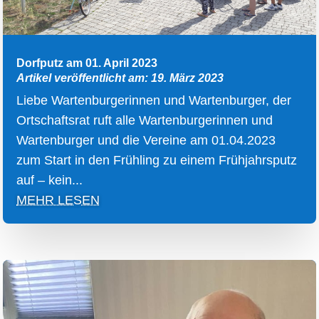
Dorfputz am 01. April 2023
Artikel veröffentlicht am: 19. März 2023
Liebe Wartenburgerinnen und Wartenburger, der
Ortschaftsrat ruft alle Wartenburgerinnen und
Wartenburger und die Vereine am 01.04.2023
zum Start in den Frühling zu einem Frühjahrsputz
auf – kein...
MEHR LESEN