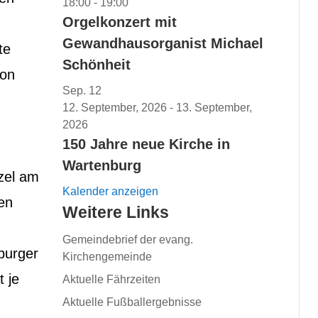
18:00
-
19:00
Orgelkonzert mit
Gewandhausorganist Michael
te
Schönheit
von
Sep.
12
12. September, 2026
-
13. September,
2026
150 Jahre neue Kirche in
Wartenburg
zel am
Kalender anzeigen
en
Weitere Links
Gemeindebrief der evang.
burger
Kirchengemeinde
 je
Aktuelle Fährzeiten
Aktuelle Fußballergebnisse