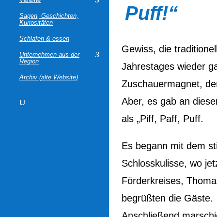
Puff!“
Sagen, Geschichten,
Kuriositäten
Schlafen & essen
Gewiss, die traditione
Unternehmen aus der
Region
Jahrestages wieder ga
Archiv (alte Website)
Zuschauermagnet, der 
Aber, es gab an die
als „Piff, Paff, Puff.
Es begann mit dem sti
Schlosskulisse, wo je
Förderkreises, Thomas
begrüßten die Gäste.
Anschließend marschie