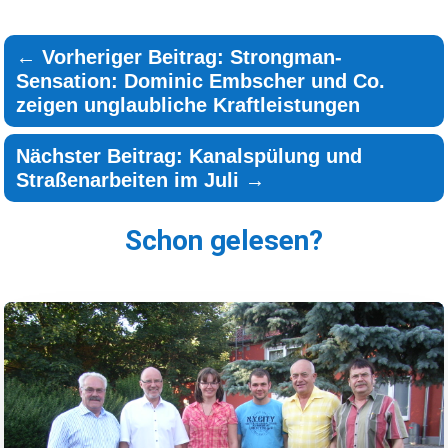
←
Vorheriger Beitrag: Strongman-
Sensation: Dominic Embscher und Co.
zeigen unglaubliche Kraftleistungen
Nächster Beitrag: Kanalspülung und
Straßenarbeiten im Juli
→
Schon gelesen?