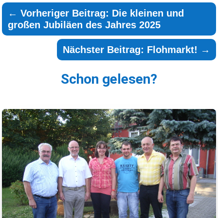
←
Vorheriger Beitrag: Die kleinen und
großen Jubiläen des Jahres 2025
Nächster Beitrag: Flohmarkt!
→
Schon gelesen?