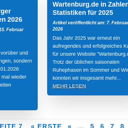
Wartenburg.de in Zahlen
rger
Statistiken für 2025
en 2026
Artikel veröffentlicht am: 7. Februa
2026
 15. Februar
Das Jahr 2025 war erneut ein
aufregendes und erfolgreiches Ka
 vorüber und
für unsere Website "Wartenburg.
ungen, sondern
Trotz der üblichen saisonalen
.01.2026
Ruhephasen im Sommer und Win
 mal wieder
konnten wir insgesamt mehr...
eiten
MEHR LESEN
EITE 7
« ERSTE
«
...
5
6
7
8