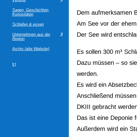
Sagen, Geschichten,
Dem aufmerksamen Bet
Kuriositäten
Am See vor der ehemal
Schlafen & essen
Der See wird entschl
Unternehmen aus der
Region
Archiv (alte Website)
Es sollen 300 m³ Sch
Dazu müssen – so sie
werden.
Es wird ein Absetzbec
Anschließend müssen 
DKIII gebracht werden
Das ist eine Deponie f
Außerdem wird ein Sta