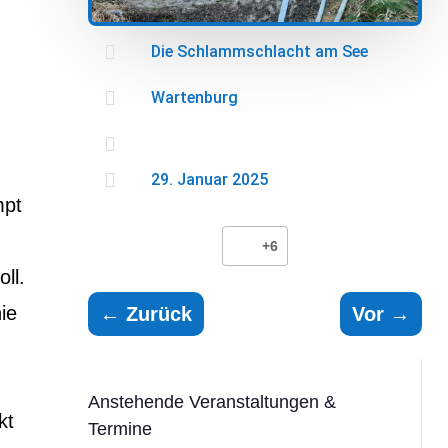

Die Schlammschlacht am See

Wartenburg


29. Januar 2025
mpt
+6
ll.
ie
←
Zurück
Vor
→
Anstehende Veranstaltungen &
kt
Termine