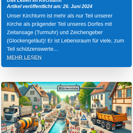
Das Leben im Kirchturm
Artikel veröffentlicht am: 26. Juni 2024
Unser Kirchturm ist mehr als nur Teil unserer
Kirche als prägender Teil unseres Dorfes mit
Zeitansage (Turmuhr) und Zeichengeber
(Glockengeläut)! Er ist Lebensraum für viele, zum
Teil schützenswerte...
MEHR LESEN