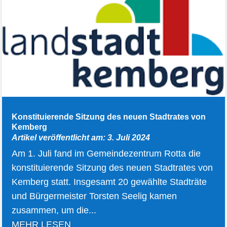
Konstituierende Sitzung des neuen Stadtrates von
Kemberg
Artikel veröffentlicht am: 3. Juli 2024
Am 1. Juli fand im Gemeindezentrum Rotta die
konstituierende Sitzung des neuen Stadtrates von
Kemberg statt. Insgesamt 20 gewählte Stadträte
und Bürgermeister Torsten Seelig kamen
zusammen, um die...
MEHR LESEN