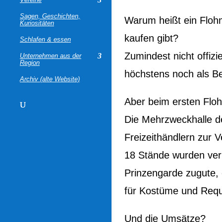
Sagen, Geschichten,
Warum heißt ein Flohm
Kuriositäten
kaufen gibt?
Schlafen & essen
Zumindest nicht offizie
Unternehmen aus der
Region
höchstens noch als Be
Archiv (alte Website)
Aber beim ersten Floh
Die Mehrzweckhalle d
Freizeithändlern zur 
18 Stände wurden ver
Prinzengarde zugute, 
für Kostüme und Requis
Und die Umsätze?