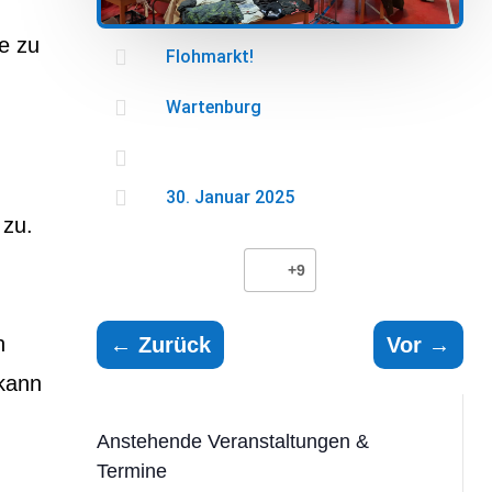
e zu

Flohmarkt!

Wartenburg


30. Januar 2025
 zu.
+9
n
←
Zurück
Vor
→
 kann
Anstehende Veranstaltungen &
Termine