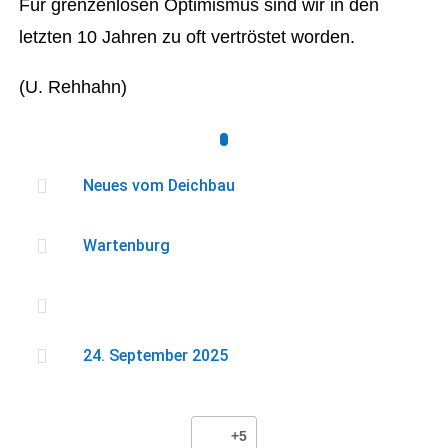
Für grenzenlosen Optimismus sind wir in den
letzten 10 Jahren zu oft vertröstet worden.
(U. Rehhahn)

Neues vom Deichbau

Wartenburg


24. September 2025
+5