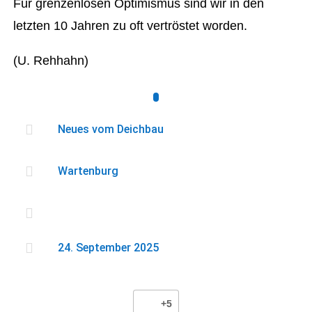
Für grenzenlosen Optimismus sind wir in den
letzten 10 Jahren zu oft vertröstet worden.
(U. Rehhahn)

Neues vom Deichbau

Wartenburg


24. September 2025
+5