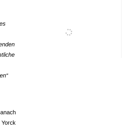
es
renden
tliche
ien“
danach
 Yorck