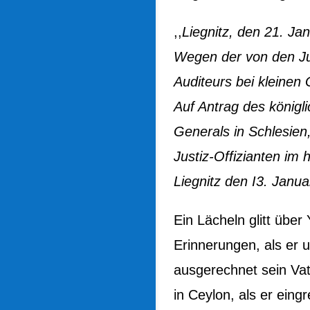
,,
Liegnitz, den 21. Ja
Wegen der von den Ju
Auditeurs bei kleinen
Auf Antrag des könig
Generals in Schlesie
Justiz-Offizianten i
L
iegnitz den I3. Janu
Ein Lächeln glitt über 
Erinnerungen, als er 
ausgerechnet sein V
in Ceylon, als er ein