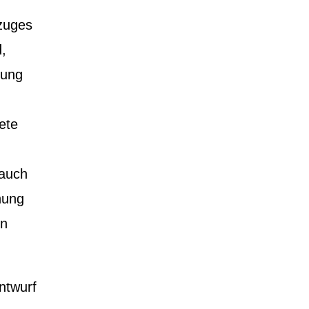
lzuges
d,
nung
ete
 auch
nung
on
ntwurf