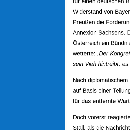
für einen deutschen B
Widerstand von Bayer
Preußen die Forderung
Annexion Sachsens. D
Österreich ein Bündni
wetterte:
,,Der Kongreß
sein Vieh hintreibt, e
Nach diplomatischem 
auf Basis einer Teilu
für das entfernte Wa
Doch vorerst reagier
Stall, als die Nachric