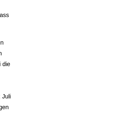
dass
en
n
 die
 Juli
igen