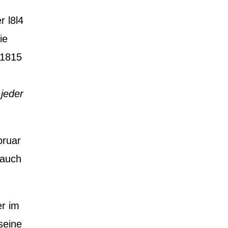
m
 l8l4
ie
 1815
 jeder
bruar
 auch
er im
seine