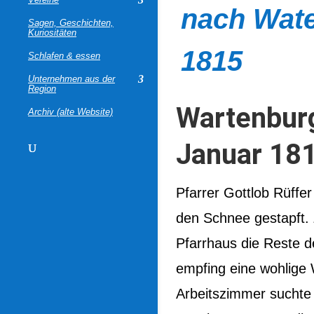
nach Wate
Sagen, Geschichten,
Kuriositäten
1815
Schlafen & essen
Unternehmen aus der
Region
Wartenbur
Archiv (alte Website)
Januar 181
Pfarrer Gottlob Rüffe
den Schnee gestapft. 
Pfarrhaus die Reste d
empfing eine wohlige
Arbeitszimmer suchte