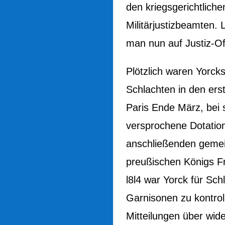
den kriegsgerichtlich
Militärjustizbeamten.
man nun auf Justiz-Off
Plötzlich waren Yorc
Schlachten in den ers
Paris Ende März, bei 
versprochene Dotation
anschließenden gemei
preußischen Königs Fr
l8l4 war Yorck für S
Garnisonen zu kontrol
Mitteilungen über wid