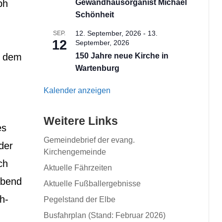
ph
Gewandhausorganist Michael
Schönheit
12. September, 2026
-
13.
SEP.
12
September, 2026
uf dem
150 Jahre neue Kirche in
Wartenburg
Kalender anzeigen
Weitere Links
es
Gemeindebrief der evang.
der
Kirchengemeinde
ch
Aktuelle Fährzeiten
Abend
Aktuelle Fußballergebnisse
h-
Pegelstand der Elbe
Busfahrplan (Stand: Februar 2026)