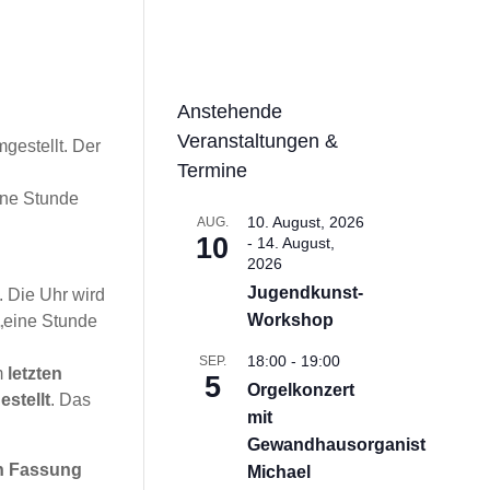
Anstehende
Veranstaltungen &
gestellt. Der
Termine
eine Stunde
10. August, 2026
AUG.
10
-
14. August,
2026
Jugendkunst-
t. Die Uhr wird
Workshop
 „eine Stunde
18:00
-
19:00
SEP.
m
letzten
5
Orgelkonzert
stellt
. Das
mit
Gewandhausorganist
en Fassung
Michael