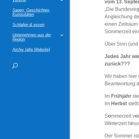
vom 13. Sept
„Die Bundesregi
Sagen, Geschichten,
Kuriositäten
Angleichung de
einen Zeitraum
Schlafen & essen
Sommerzeit ein
Unternehmen aus der
Region
Über Sinn (und
Archiv (alte Website)
Jedes Jahr wied
zurück???
Wir haben hier 
Beantwortung di
Im
Frühjahr
ste
Im
Herbst
stell
S
o
mmerzeit v
o
W
i
nterzeit h
i
nun
Der Sommer ist 