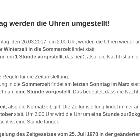
g werden die Uhren umgestellt!
tag, den 26.03.2017, um 2:00 Uhr, werden die Uhren wieder um
er
Winterzeit in die Sommerzeit
findet statt.
dann um
1 Stunde vorgestellt
, das heißt also, die Nacht ist um 
e Regeln für die Zeitumstellung:
ung in die
Sommerzeit
findet am
letzten Sonntag im März
stat
 Uhr um
eine Stunde vorgestellt
. Das bedeutet, dass die Nacht
eit
, also die Normalzeit, gilt: Die Zeitumstellung findet immer a
tober
statt. Um 3:00 Uhr wird die Uhr um
eine Stunde zurückge
acht ist eine Stunde länger.
gelung des Zeitgesetzes vom 25. Juli 1978 in der geändert