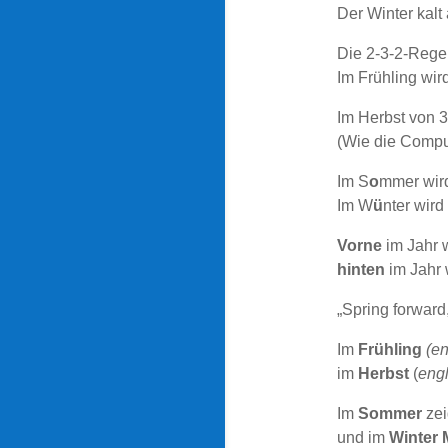
Der Winter kalt 
Die 2-3-2-Regel
Im Frühling wird
Im Herbst von 3
(Wie die Comput
Im S
o
mmer wird
Im W
ü
nter wird
Vorne
im Jahr 
hinten
im Jahr
„Spring forward,
Im
Frühling
(en
im
Herbst
(
engl
Im
Sommer
zei
und im
Winter