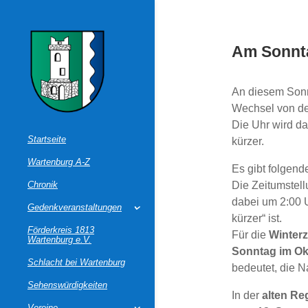
Am Sonnta
An diesem Sonn
Wechsel von d
Die Uhr wird 
Startseite
kürzer.
Wartenburg A-Z
Es gibt folgend
Chronik
Die Zeitumstell
dabei um 2:00
Gedenkveranstaltungen
kürzer“ ist.
Förderkreis 1813
Für die
Winterz
Wartenburg e.V.
Sonntag im Ok
Schlacht bei Wartenburg
bedeutet, die N
Sehenswürdigkeiten
In der
alten Re
Vereine