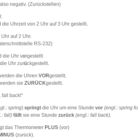
also negativ. (Zurückstellen)
:
 die Uhrzeit von 2 Uhr auf 3 Uhr gestellt.
 Uhr auf 2 Uhr.
erschnittstelle RS-232)
 die Uhr v
o
rgestellt
 die Uhr zur
ü
ckgestellt.
werden die Uhren
VOR
gestellt,
 werden sie
ZURÜCK
gestellt.
 fall back!“
gl.: spring
)
springt
die Uhr um eine Stunde
vor
(engl.: spring f
.: fall)
fällt
sie eine Stunde
zurück
(engl.: fall back).
gt das Thermometer
PLUS
(vor)
MINUS
(zurück).