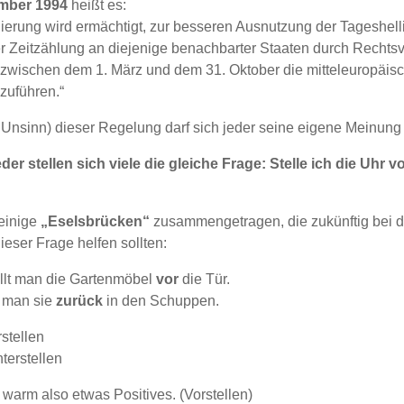
ember 1994
heißt es:
erung wird ermächtigt, zur besseren Ausnutzung der Tageshelli
r Zeitzählung an diejenige benachbarter Staaten durch Rechtsv
 zwischen dem 1. März und dem 31. Oktober die mitteleuropäis
zuführen.“
 Unsinn) dieser Regelung darf sich jeder seine eigene Meinun
er stellen sich viele die gleiche Frage: Stelle ich die Uhr v
einige
„Eselsbrücken“
zusammengetragen, die zukünftig bei d
eser Frage helfen sollten:
llt man die Gartenmöbel
vor
die Tür.
t man sie
zurück
in den Schuppen.
rstellen
terstellen
warm also etwas Positives. (Vorstellen)