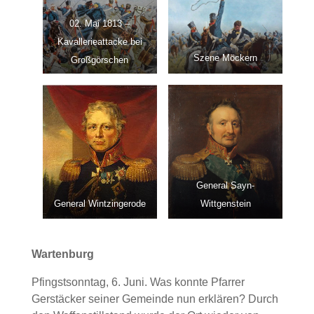
02. Mai 1813 –
Kavallerieattacke bei
Szene Möckern
Großgörschen
General Sayn-
General Wintzingerode
Wittgenstein
Wartenburg
Pfingstsonntag, 6. Juni. Was konnte Pfarrer
Gerstäcker seiner Gemeinde nun erklären? Durch