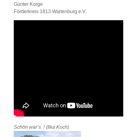
Günter Korge
Förderkreis 1813 Wartenburg e.V.
Schön war’s ! (Ilka Koch)