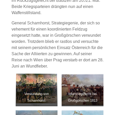
im Rückzugsgefecht bei Bautzen am 20./21. Mai.
Beide Kriegsparteien drängten nun auf einen
Waffenstillstand.
General Scharnhorst, Strategiegenie, der sich so
vehement für einen koordinierten Feldzug
eingesetzt hatte, war in Großgörschen verwundet
worden. Trotzdem blieb er rastlos und versuchte
mit seinem persönlichen Einsatz Österreich für die
Sache der Alliierten zu gewinnen. Auf seiner
Reise nach Wien über Prag verstarb er dort am 28.
Juni an Wundfieber.
Verwundung von
Infantriegefecht bei
Scharnhorst
Großgörschen 1813