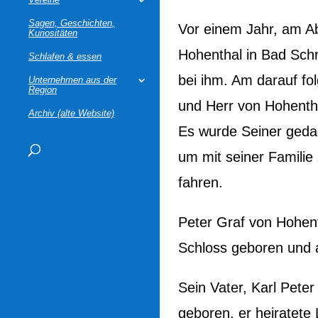
Sagen, Geschichten,
Vor einem Jahr, am A
Kuriositäten
Hohenthal in Bad Sch
Schlafen & essen
bei ihm. Am darauf fo
Unternehmen aus der
Region
und Herr von Hohenth
Archiv (alte Website)
Es wurde Seiner gedac
um mit seiner Familie
fahren.
Peter Graf von Hohen
Schloss geboren und a
Sein Vater, Karl Pete
geboren, er heiratete