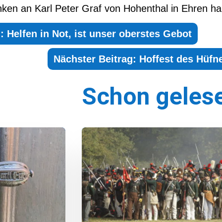
en an Karl Peter Graf von Hohenthal in Ehren hal
: Helfen in Not, ist unser oberstes Gebot
Nächster Beitrag: Hoffest des Hüfn
Schon geles