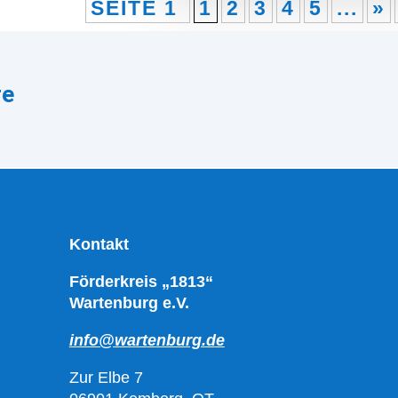
SEITE 1
1
2
3
4
5
...
»
re
Kontakt
Förderkreis „1813“
Wartenburg e.V.
info@wartenburg.de
Zur Elbe 7