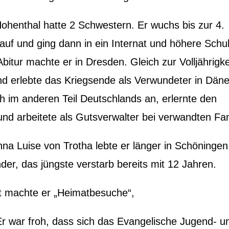
ohenthal hatte 2 Schwestern. Er wuchs bis zur 4.
auf und ging dann in ein Internat und höhere Schu
itur machte er in Dresden. Gleich zur Volljährigke
und erlebte das Kriegsende als Verwundeter in Dän
ch im anderen Teil Deutschlands an, erlernte den
und arbeitete als Gutsverwalter bei verwandten Fam
nna Luise von Trotha lebte er länger in Schöningen
der, das jüngste verstarb bereits mit 12 Jahren.
t machte er „Heimatbesuche“,
Er war froh, dass sich das Evangelische Jugend- u