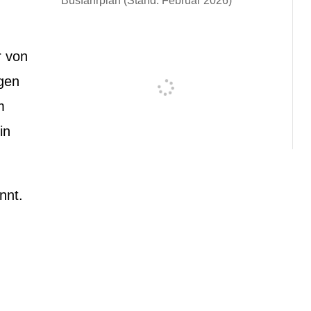
Busfahrplan (Stand: Februar 2026)
er von
igen
m
in
nnt.