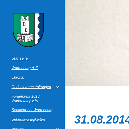
Startseite
Wartenburg A-Z
Chronik
Gedenkveranstaltungen
Förderkreis 1813
Wartenburg e.V.
Schlacht bei Wartenburg
31.08.201
Sehenswürdigkeiten
Vereine