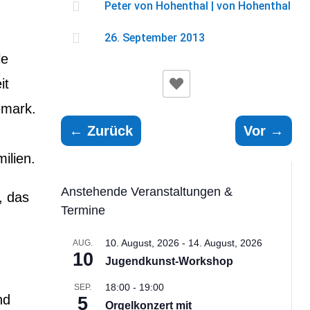

Peter von Hohenthal
|
von Hohenthal

26. September 2013
le
it
emark.
←
Zurück
Vor
→
ilien.
Anstehende Veranstaltungen &
, das
Termine
10. August, 2026
-
14. August, 2026
AUG.
10
Jugendkunst-Workshop
18:00
-
19:00
SEP.
nd
5
Orgelkonzert mit