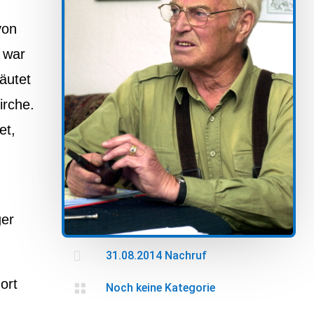
von
 war
äutet
irche.
et,
ger

31.08.2014 Nachruf
ort

Noch keine Kategorie