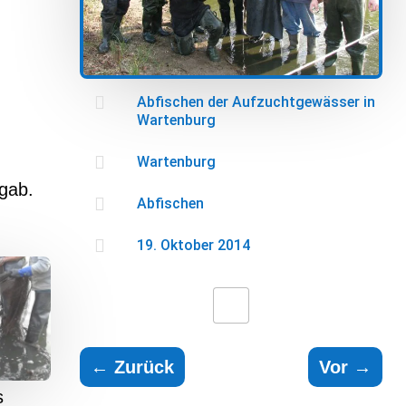

Abfischen der Aufzuchtgewässer in
Wartenburg

Wartenburg
 gab.

Abfischen

19. Oktober 2014
←
Zurück
Vor
→
s