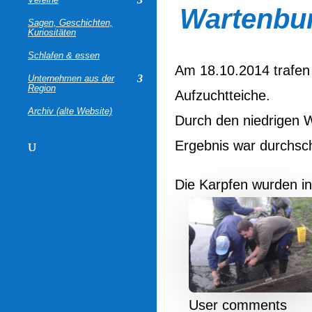
Wartenbu
Sagen, Geschichten,
Kuriositäten
Schlafen & essen
Am 18.10.2014 trafen
Unternehmen aus der
Region
Aufzuchtteiche.
Archiv (alte Website)
Durch den niedrigen 
Ergebnis war durchsch
Die Karpfen wurden i
User comments