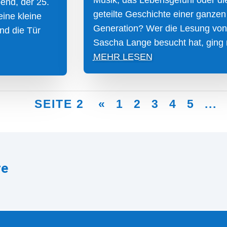
Musik, das Lebensgefühl oder di
end, der 25.
geteilte Geschichte einer ganzen
 eine kleine
Generation? Wer die Lesung von
and die Tür
Sascha Lange besucht hat, ging m
MEHR LESEN
SEITE 2
«
1
2
3
4
5
...
re