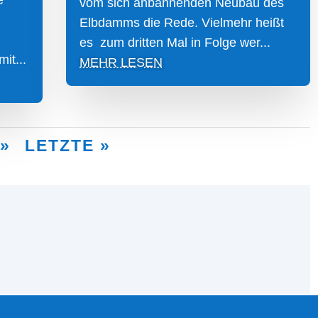
e
vom sich anbahnenden Neubau des
Elbdamms die Rede. Vielmehr heißt
es zum dritten Mal in Folge wer...
it...
MEHR LESEN
»
LETZTE »