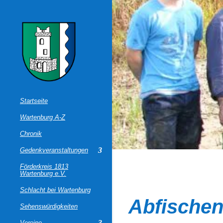
Startseite
Wartenburg A-Z
Chronik
Gedenkveranstaltungen
Förderkreis 1813
Wartenburg e.V.
Schlacht bei Wartenburg
Abfischen
Sehenswürdigkeiten
Vereine