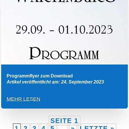
Programmflyer zum Download
Artikel veröffentlicht am: 24. September 2023
MEHR LESEN
SEITE 1
1
2
3
4
5
...
»
LETZTE »