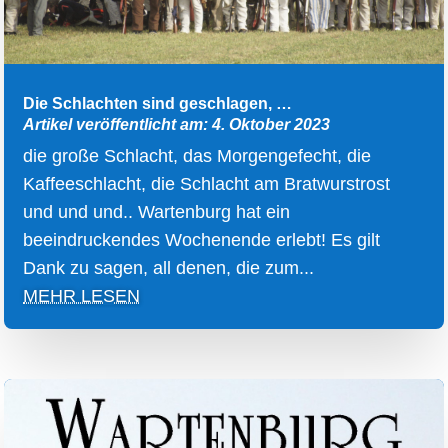
Die Schlachten sind geschlagen, …
Artikel veröffentlicht am: 4. Oktober 2023
die große Schlacht, das Morgengefecht, die
Kaffeeschlacht, die Schlacht am Bratwurstrost
und und und.. Wartenburg hat ein
beeindruckendes Wochenende erlebt! Es gilt
Dank zu sagen, all denen, die zum...
MEHR LESEN