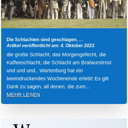
Die Schlachten sind geschlagen, …
Artikel veröffentlicht am: 4. Oktober 2023
die große Schlacht, das Morgengefecht, die
Kaffeeschlacht, die Schlacht am Bratwurstrost
und und und.. Wartenburg hat ein
beeindruckendes Wochenende erlebt! Es gilt
Dank zu sagen, all denen, die zum...
MEHR LESEN