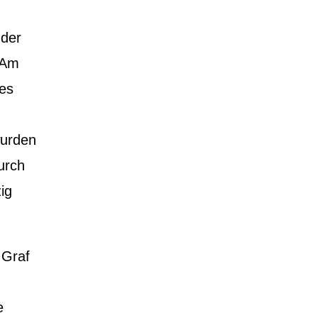
 der
 Am
des
wurden
urch
ig
 Graf
e