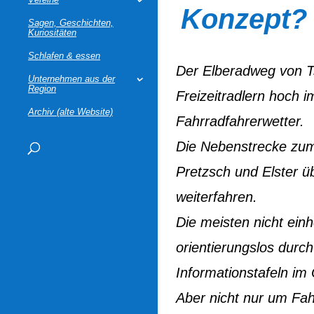
Konzept?
Sagen, Geschichten,
Kuriositäten
Schlafen & essen
Der Elberadweg von T
Unternehmen aus der
Region
Freizeitradlern hoch 
Archiv (alte Website)
Fahrradfahrerwetter.
Die Nebenstrecke zum
Pretzsch und Elster 
weiterfahren.
Die meisten nicht ein
orientierungslos durc
Informationstafeln im
Aber nicht nur um Fah