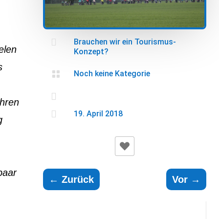

Brauchen wir ein Tourismus-
elen
Konzept?
s

Noch keine Kategorie

ähren

19. April 2018
g
paar
←
Zurück
Vor
→