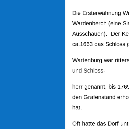
Die Ersterwähnung Wa
Wardenberch (eine S
Ausschauen). Der Ker
ca.1663 das Schloss 
Wartenburg war ritters
und Schloss-
herr genannt, bis 176
den Grafenstand erho
hat.
Oft hatte das Dorf u