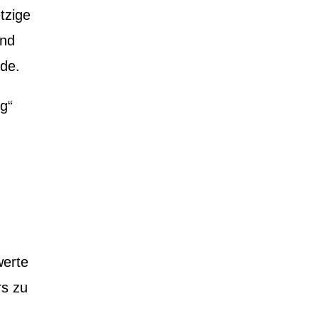
tzige
und
rde.
g“
werte
rs zu