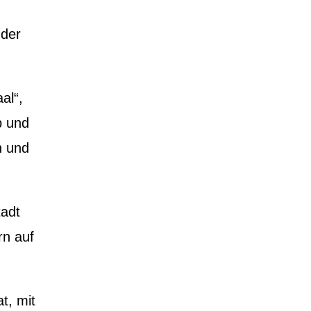
 der
al“,
b und
n und
tadt
rn auf
t, mit