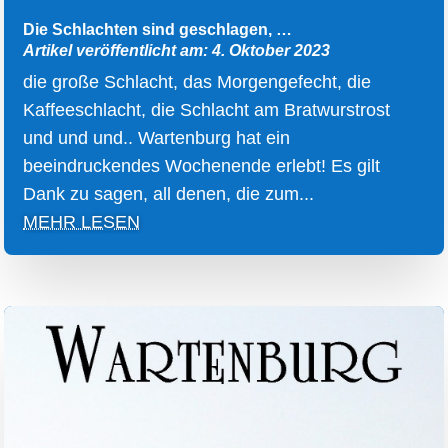
Die Schlachten sind geschlagen, …
Artikel veröffentlicht am: 4. Oktober 2023
die große Schlacht, das Morgengefecht, die
Kaffeeschlacht, die Schlacht am Bratwurstrost
und und und.. Wartenburg hat ein
beeindruckendes Wochenende erlebt! Es gilt
Dank zu sagen, all denen, die zum...
MEHR LESEN