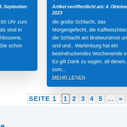
 4. September
Artikel veröffentlicht am: 4. Oktobe
2023
:00 Uhr zum
die große Schlacht, das
ls sind in
Morgengefecht, die Kaffeeschlac
chlossene,
die Schlacht am Bratwurstrost u
 Sie schon
und und.. Wartenburg hat ein
beeindruckendes Wochenende er
Es gilt Dank zu sagen, all denen,
zum...
MEHR LESEN
SEITE 1
1
2
3
4
5
...
»
re