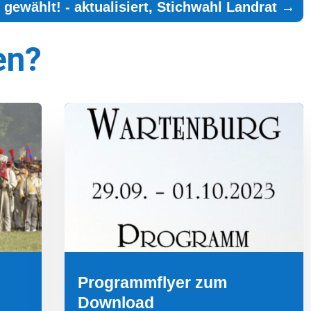
gewählt! - aktualisiert, Stichwahl Landrat
→
en?
Programmflyer zum
Download