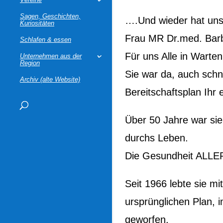
Sagen, Geschichten,
….Und wieder hat uns
Kuriositäten
Frau MR Dr.med. Barb
Schlafen & essen
Für uns Alle in Warte
Unternehmen aus der
Region
Sie war da, auch schn
Archiv (alte Website)
Bereitschaftsplan Ihr
Über 50 Jahre war si
durchs Leben.
Die Gesundheit ALLER
Seit 1966 lebte sie mi
ursprünglichen Plan, i
geworfen,