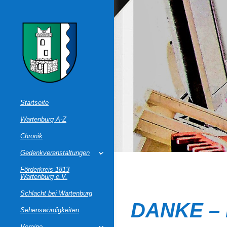
Startseite
Wartenburg A-Z
Chronik
Gedenkveranstaltungen
Förderkreis 1813
Wartenburg e.V.
Schlacht bei Wartenburg
DANKE – 
Sehenswürdigkeiten
Vereine