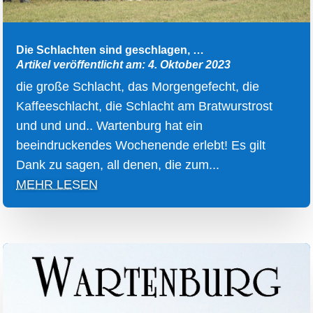
Die Schlachten sind geschlagen, …
Artikel veröffentlicht am: 4. Oktober 2023
die große Schlacht, das Morgengefecht, die
Kaffeeschlacht, die Schlacht am Bratwurstrost
und und und.. Wartenburg hat ein
beeindruckendes Wochenende erlebt! Es gilt
Dank zu sagen, all denen, die zum...
MEHR LESEN