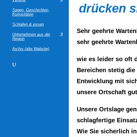
drücken s
Sagen, Geschichten,
Kuriositäten
Schlafen & essen
Sehr geehrte Warte
Unternehmen aus der
Region
sehr geehrte Warten
Archiv (alte Website)
wie es leider so oft 
Bereichen stetig die
Entwicklung mit sich
unsere Ortschaft gu
Unsere Ortslage geni
schlagfertige Einsat
Wie Sie sicherlich i