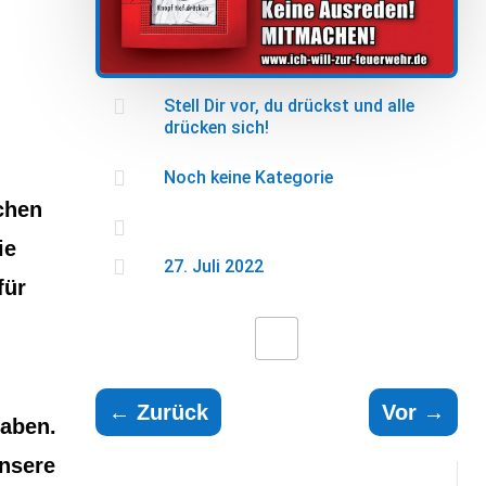

Stell Dir vor, du drückst und alle
drücken sich!

Noch keine Kategorie
ichen

ie

27. Juli 2022
für
←
Zurück
Vor
→
haben.
unsere