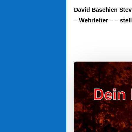
David Baschien Ste
–
Wehrleiter – – stel