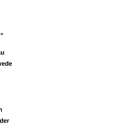
n“
au
wede
n
der