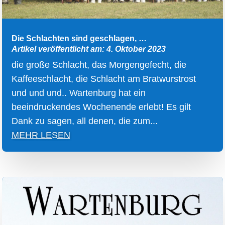
Die Schlachten sind geschlagen, …
Artikel veröffentlicht am: 4. Oktober 2023
die große Schlacht, das Morgengefecht, die
Kaffeeschlacht, die Schlacht am Bratwurstrost
und und und.. Wartenburg hat ein
beeindruckendes Wochenende erlebt! Es gilt
Dank zu sagen, all denen, die zum...
MEHR LESEN