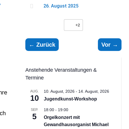
5

26. August 2025
+2
←
Zurück
Vor
→
Anstehende Veranstaltungen &
Termine
10. August, 2026
-
14. August, 2026
hre
AUG.
10
Jugendkunst-Workshop
18:00
-
19:00
SEP.
ich
5
Orgelkonzert mit
Gewandhausorganist Michael