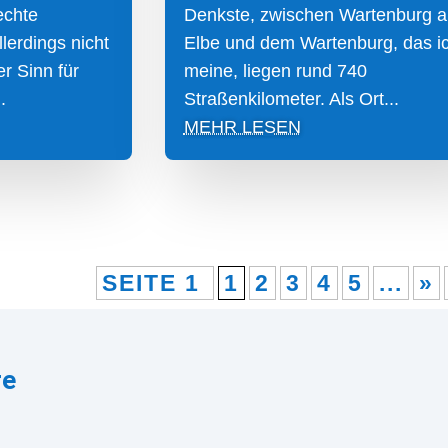
echte
Denkste, zwischen Wartenburg a
llerdings nicht
Elbe und dem Wartenburg, das i
r Sinn für
meine, liegen rund 740
.
Straßenkilometer. Als Ort...
MEHR LESEN
SEITE 1
1
2
3
4
5
...
»
re