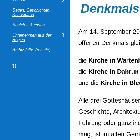
Denkmals
Sagen, Geschichten,
Kuriositäten
Schlafen & essen
Am 14. September 20
Unternehmen aus der
Region
offenen Denkmals glei
Archiv (alte Website)
die
Kirche in Warten
die
Kirche in Dabrun
und die
Kirche in Bl
Alle drei Gotteshäuse
Geschichte, Architekt
Führung oder ganz ind
mag, ist im alten Ge