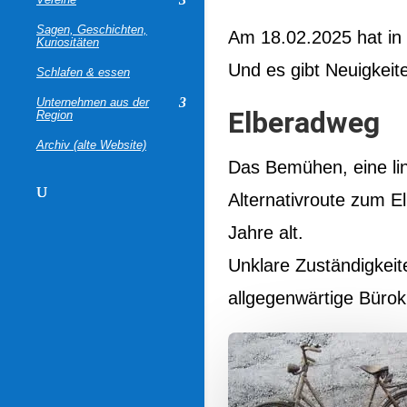
Sagen, Geschichten,
Am 18.02.2025 hat in
Kuriositäten
Und es gibt Neuigkeit
Schlafen & essen
Unternehmen aus der
Elberadweg
Region
Archiv (alte Website)
Das Bemühen, eine lin
Alternativroute zum E
Jahre alt.
Unklare Zuständigkeit
allgegenwärtige Bürokr