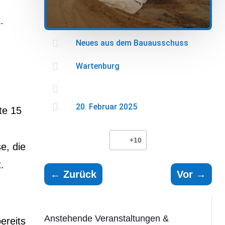
.

Neues aus dem Bauausschuss

Wartenburg


20. Februar 2025
te 15
+10
e, die
.
←
Zurück
Vor
→
Anstehende Veranstaltungen &
ereits