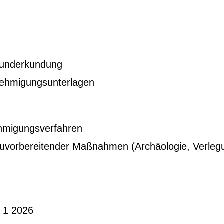
underkundung
hmigungsunterlagen
migungsverfahren
orbereitender Maßnahmen (Archäologie, Verleg
 1 2026