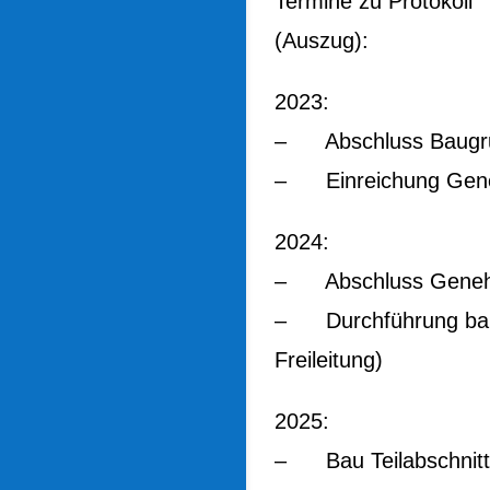
Termine zu Protokoll
(Auszug):
2023:
– Abschluss Baugr
– Einreichung Gene
2024:
– Abschluss Geneh
– Durchführung bauv
Freileitung)
2025:
– Bau Teilabschnitt