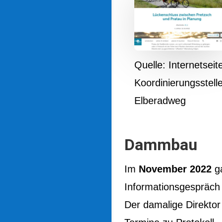
Quelle: Internetseit
Koordinierungsstell
Elberadweg
Dammbau
Im
November 2022
ga
Informationsgespräc
Der damalige Direkto