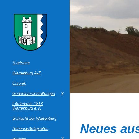
Startseite
Wartenburg A-Z
Chronik
Gedenkveranstaltungen
Förderkreis 1813
Wartenburg e.V.
Schlacht bei Wartenburg
Neues au
Sehenswürdigkeiten
Vereine