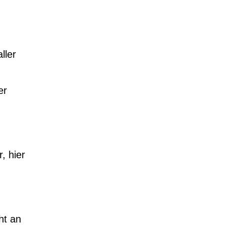
ller
er
, hier
ht an