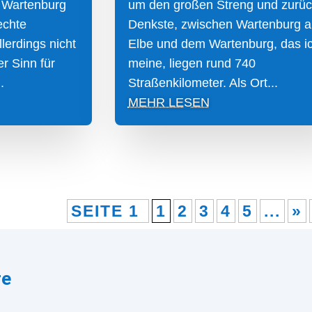
 Wartenburg
um den großen Streng und zurüc
echte
Denkste, zwischen Wartenburg a
llerdings nicht
Elbe und dem Wartenburg, das i
r Sinn für
meine, liegen rund 740
.
Straßenkilometer. Als Ort...
MEHR LESEN
SEITE 1
1
2
3
4
5
...
»
re