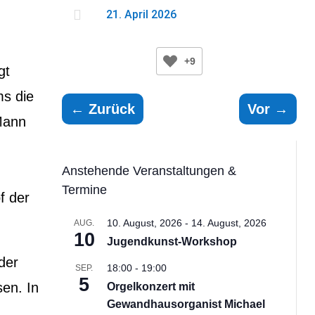

21. April 2026
+9
gt
ms die
←
Zurück
Vor
→
 Mann
Anstehende Veranstaltungen &
Termine
f der
10. August, 2026
-
14. August, 2026
AUG.
10
Jugendkunst-Workshop
der
18:00
-
19:00
SEP.
5
sen. In
Orgelkonzert mit
Gewandhausorganist Michael