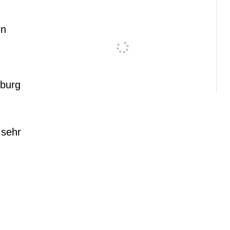
rn
eburg
 sehr