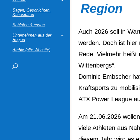
Region
Sagen, Geschichten,
Kuriositäten
Schlafen & essen
Auch 2026 soll in War
Unternehmen aus der
Region
werden. Doch ist hie
Archiv (alte Website)
Rede. Vielmehr heißt 
Wittenbergs“.
Dominic Embscher hat
Kraftsports zu mobilis
ATX Power League auf 
Am 21.06.2026 wollen
viele Athleten aus Na
diesem Jahr wird es 