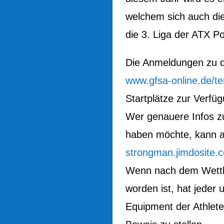
welchem sich auch die
die 3. Liga der ATX P
Die Anmeldungen zu d
www.gfsa-online.de/t
Startplätze zur Verfü
Wer genauere Infos 
haben möchte, kann al
strongman.jimdosite.
Wenn nach dem Wettk
worden ist, hat jeder
Equipment der Athlete