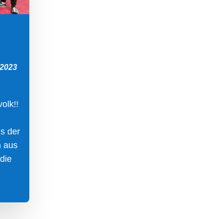
 2023
olk!!
ns der
n aus
die