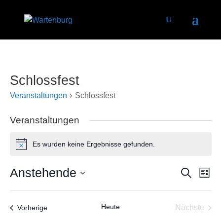
Schlossfest
Veranstaltungen
Schlossfest
Veranstaltungen
Es wurden keine Ergebnisse gefunden.
Hinweis
Anstehende
Veranstal
Vera
Suche
Liste
Ansi
Suche
Datum
Navi
und
wählen.
Heute
Veranstaltungen
Nächste
Vorherige
Ansichten
Veransta