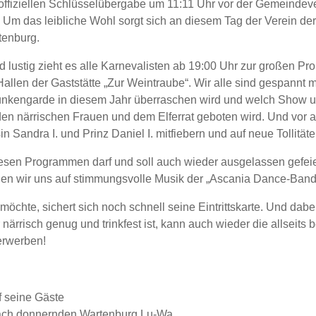
 offiziellen Schlüsselübergabe um 11:11 Uhr vor der Gemeindev
 Um das leibliche Wohl sorgt sich an diesem Tag der Verein der
tenburg.
 lustig zieht es alle Karnevalisten ab 19:00 Uhr zur großen Pro
Hallen der Gaststätte „Zur Weintraube“. Wir alle sind gespannt 
unkengarde in diesem Jahr überraschen wird und welch Show u
den närrischen Frauen und dem Elferrat geboten wird. Und vor 
in Sandra I. und Prinz Daniel I. mitfiebern und auf neue Tollitäte
esen Programmen darf und soll auch wieder ausgelassen gefeie
uen wir uns auf stimmungsvolle Musik der „Ascania Dance-Band
möchte, sichert sich noch schnell seine Eintrittskarte. Und dabei
närrisch genug und trinkfest ist, kann auch wieder die allseits b
erwerben!
uf seine Gäste
fach donnernden Wartenburg Lu-Wa