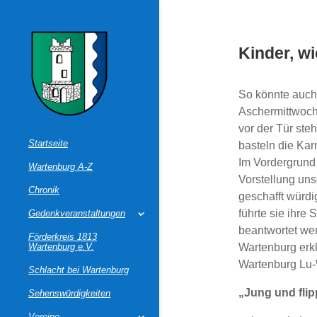
Kinder, wi
So könnte auch 
Aschermittwoch 
vor der Tür ste
Startseite
basteln die Ka
Im Vordergrund 
Wartenburg A-Z
Vorstellung uns
Chronik
geschafft würdi
führte sie ihre
Gedenkveranstaltungen
beantwortet wer
Förderkreis 1813
Wartenburg e.V.
Wartenburg erk
Wartenburg Lu-
Schlacht bei Wartenburg
„Jung und flipp
Sehenswürdigkeiten
Vereine