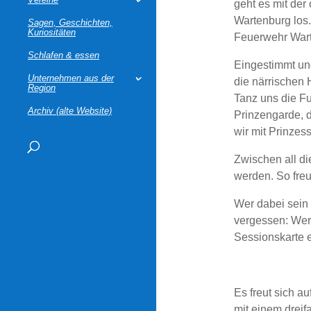
geht es mit der
Wartenburg los.
Sagen, Geschichten,
Kuriositäten
Feuerwehr War
Schlafen & essen
Eingestimmt und
Unternehmen aus der
die närrischen 
Region
Tanz uns die F
Archiv (alte Website)
Prinzengarde, 
wir mit Prinzess
Zwischen all di
werden. So fre
Wer dabei sein 
vergessen: Wer 
Sessionskarte 
Es freut sich a
mit einem drei