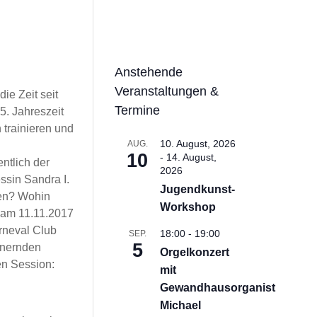
Anstehende
Veranstaltungen &
ie Zeit seit
Termine
5. Jahreszeit
 trainieren und
10. August, 2026
AUG.
10
-
14. August,
ntlich der
2026
ssin Sandra I.
Jugendkunst-
den? Wohin
Workshop
h am 11.11.2017
rneval Club
18:00
-
19:00
SEP.
5
nnernden
Orgelkonzert
n Session:
mit
Gewandhausorganist
Michael