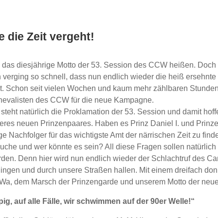
e die Zeit vergeht!
das diesjährige Motto der 53. Session des CCW heißen. Doch d
verging so schnell, dass nun endlich wieder die heiß ersehnte 
ht. Schon seit vielen Wochen und kaum mehr zählbaren Stunden
rnevalisten des CCW für die neue Kampagne.
steht natürlich die Proklamation der 53. Session und damit hoffe
eres neuen Prinzenpaares. Haben es Prinz Daniel I. und Prinze
ge Nachfolger für das wichtigste Amt der närrischen Zeit zu fin
 Suche und wer könnte es sein? All diese Fragen sollen natürlic
den. Denn hier wird nun endlich wieder der Schlachtruf des Ca
lingen und durch unsere Straßen hallen. Mit einem dreifach do
Wa, dem Marsch der Prinzengarde und unserem Motto der neue
ig, auf alle Fälle, wir schwimmen auf der 90er Welle!“