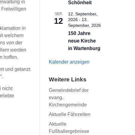
erwaltung in
Schönheit
 Freiwilligen
12. September,
SEP.
12
2026
-
13.
September, 2026
klamation in
150 Jahre
mit welchem
neue Kirche
ns von der
in Wartenburg
allem werden
n hoffen.
Kalender anzeigen
rt und getanzt
“.
Weitere Links
 nicht
Gemeindebrief der
eliebte
evang.
Kirchengemeinde
Aktuelle Fährzeiten
Aktuelle
Fußballergebnisse