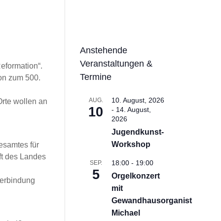
Anstehende
Veranstaltungen &
Reformation“.
Termine
on zum 500.
10. August, 2026
AUG.
Orte wollen an
10
-
14. August,
2026
Jugendkunst-
Workshop
esamtes für
ft des Landes
18:00
-
19:00
SEP.
5
Orgelkonzert
Verbindung
mit
Gewandhausorganist
Michael