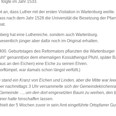
n folgte im Jahr 1533.
an, dass Luther mit der ersten Visitation in Wartenburg weilte.
dass nach dem Jahr 1528 die Universität die Besetzung der Pfarr
at.
nberg hat eine Luthereiche, sondern auch Wartenburg.
wesentlich jünger aber dafür noch im Original erhalten.
400. Geburtstages des Reformators pflanzten die Wartenburger 
uhl“ genannt(vor dem ehemaligen Kossäthengut Pfuhl, später B
aus an den Eichen) eine Eiche zu seinen Ehren.
orftümpel, war damals schon längst verfüllt.)
 stand ein Kranz von Eichen und Linden, aber die Mitte war leer
r nachmittags 3 Uhr versammelte sich der Gemeindekirchenrat
 Gemeinde …, um den dort eingesetzten Baum zu weihen, den ber
ner hatte hinschaffen lassen.
ielt der 5 Wochen zuvor in sein Amt eingeführte Ortspfarrer Gu