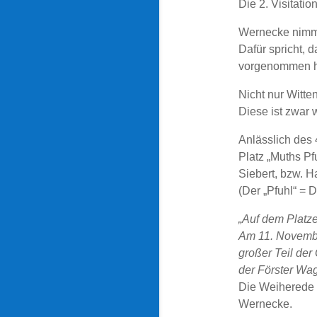
Die 2. Visitatio
Wernecke nimmt 
Dafür spricht, 
vorgenommen h
Nicht nur Witte
Diese ist zwar 
Anlässlich des 
Platz „Muths Pf
Siebert, bzw. H
(Der „Pfuhl“ = D
„Auf dem Platze
Am 11. Novembe
großer Teil der
der Förster Wag
Die Weiherede h
Wernecke.