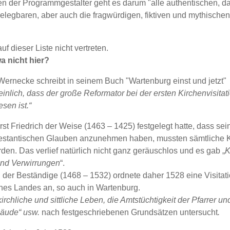
n der Programmgestalter geht es darum "alle authentischen, da
legbaren, aber auch die fragwürdigen, fiktiven und mythischen
uf dieser Liste nicht vertreten.
a nicht hier?
Wernecke schreibt in seinem Buch "Wartenburg einst und jetzt"
einlich, dass der große Reformator bei der ersten Kirchenvisitat
en ist.“
t Friedrich der Weise (1463 – 1425) festgelegt hatte, dass se
estantischen Glauben anzunehmen haben, mussten sämtliche 
rden. Das verlief natürlich nicht ganz geräuschlos und es gab „
K
nd Verwirrungen
“.
 der Beständige (1468 – 1532) ordnete daher 1528 eine Visitati
es Landes an, so auch in Wartenburg.
kirchliche und sittliche Leben, die Amtstüchtigkeit der Pfarrer un
bäude“ usw.
nach festgeschriebenen Grundsätzen untersucht
.