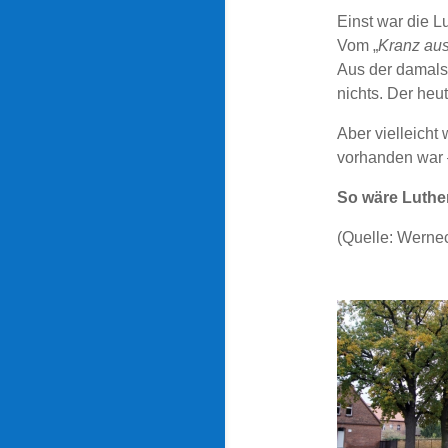
Einst war die L
Vom „
Kranz au
Aus der damals
nichts. Der he
Aber vielleicht 
vorhanden war –
So wäre Luther 
(Quelle: Wernec