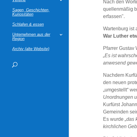
Nach den Worte
quellenmäßig be
Sagen, Geschichten,
Kuriositäten
erfassen".
Schlafen & essen
Wartenburg ist a
Unternehmen aus der
War Luther etw
Region
Pfarrer Gustav 
Archiv (alte Website)
„Es ist wahrsch
anwesend gewes
Nachdem Kurfürs
den neuen prot
„umgestellt“ we
Unordnungen u
Kurfürst Johann
Gemeinden sein
Es wurde
„das 
kirchlichen Ge