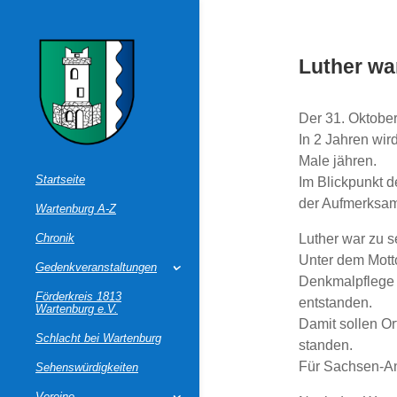
Luther war
Der 31. Oktober
In 2 Jahren wi
Male jähren.
Startseite
Im Blickpunkt d
der Aufmerksamk
Wartenburg A-Z
Chronik
Luther war zu se
Unter dem Motto
Gedenkveranstaltungen
Denkmalpflege 
Förderkreis 1813
entstanden.
Wartenburg e.V.
Damit sollen Or
Schlacht bei Wartenburg
standen.
Für Sachsen-An
Sehenswürdigkeiten
Vereine