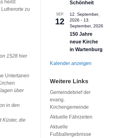
s heißt
Schönheit
 Lutherorte zu
12. September,
SEP.
12
2026
-
13.
September, 2026
150 Jahre
neue Kirche
in Wartenburg
ion 1528 hier
Kalender anzeigen
ine Untertanen
Weitere Links
Kirchen
lagen über
Gemeindebrief der
evang.
on in den
Kirchengemeinde
Aktuelle Fährzeiten
d Küster, die
Aktuelle
Fußballergebnisse