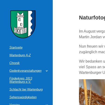
Naturfotog
Im August verga
Martin Jordan v
Nun freuen wir 
Startseite
zugänglich mac
Wartenburg A-Z
Wir bedanken un
Chronik
viel Spass an 
Gedenkveranstaltungen
Wartenburger 
Förderkreis 1813
Wartenburg e.V.
Schlacht bei Wartenburg
Sehenswürdigkeiten
Vereine