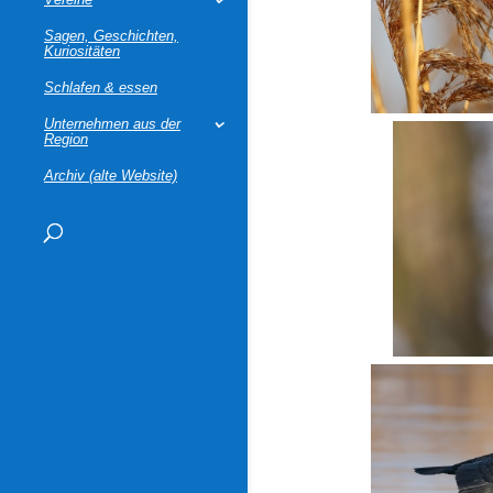
Sagen, Geschichten,
Kuriositäten
Schlafen & essen
Unternehmen aus der
Region
Archiv (alte Website)