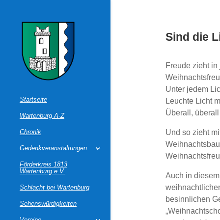
Sind die 
Freude zieht i
Weihnachtsfreu
Unter jedem Li
Startseite
Leuchte Licht m
Überall, überall
Wartenburg A-Z
Chronik
Und so zieht m
Weihnachtsbaum
Gedenkveranstaltungen
Weihnachtsfreu
Förderkreis 1813
Wartenburg e.V.
Auch in diesem
weihnachtliche
Schlacht bei Wartenburg
besinnlichen G
Sehenswürdigkeiten
„Weihnachtscho
Vereine