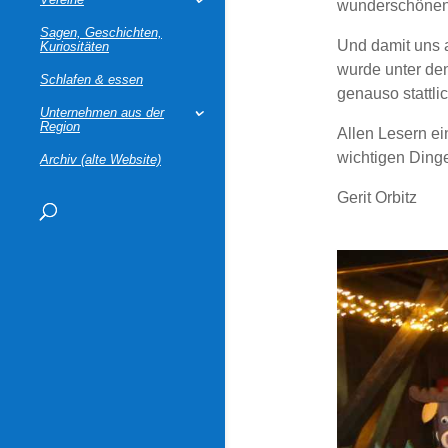
wunderschönen
Sagen, Geschichten,
Und damit uns a
Kuriositäten
wurde unter den
Schlafen & essen
genauso stattli
Unternehmen aus der
Region
Allen Lesern ein
wichtigen Ding
Archiv (alte Website)
Gerit Orbitz