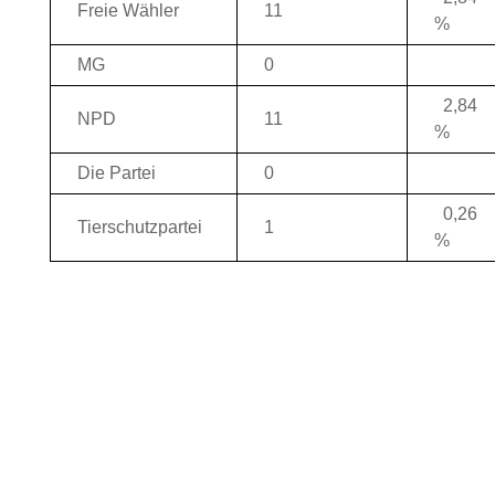
Freie Wähler
11
%
MG
0
2,84
NPD
11
%
Die Partei
0
0,26
Tierschutzpartei
1
%