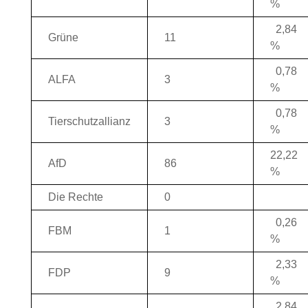
%
2,84
Grüne
11
%
0,78
ALFA
3
%
0,78
Tierschutzallianz
3
%
22,22
AfD
86
%
Die Rechte
0
0,26
FBM
1
%
2,33
FDP
9
%
2,84