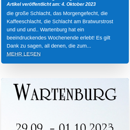
Artikel veröffentlicht am: 4. Oktober 2023
die große Schlacht, das Morgengefecht, die
Kaffeeschlacht, die Schlacht am Bratwurstrost
und und und.. Wartenburg hat ein
beeindruckendes Wochenende erlebt! Es gilt
Dank zu sagen, all denen, die zum...
MEHR LESEN