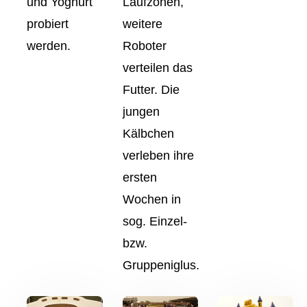
und Yoghurt
Laufzonen,
probiert
weitere
werden.
Roboter
verteilen das
Futter. Die
jungen
Kälbchen
verleben ihre
ersten
Wochen in
sog. Einzel-
bzw.
Gruppeniglus.