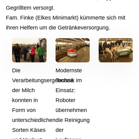
Gegrilltem versorgt.
Fam. Finke (Elkes Minimarkt) kümmerte sich mit
ihren Helfern um die Getränkeversorgung.
Die
Modernste
Verarbeitungsergebnisse
Technik im
der Milch
Einsatz:
konnten in
Roboter
Form von
übernehmen
unterschiedlichen
die Reinigung
Sorten Käses
der