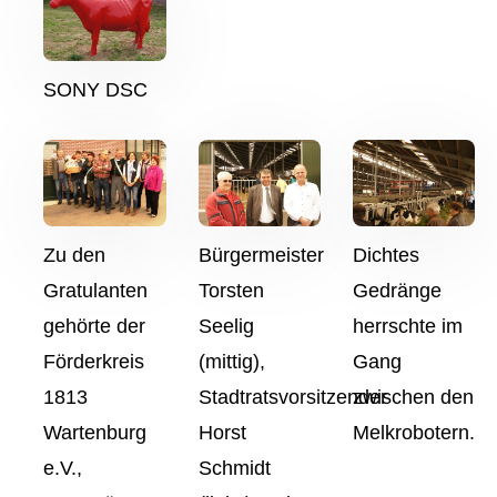
SONY DSC
Zu den
Bürgermeister
Dichtes
Gratulanten
Torsten
Gedränge
gehörte der
Seelig
herrschte im
Förderkreis
(mittig),
Gang
1813
Stadtratsvorsitzender
zwischen den
Wartenburg
Horst
Melkrobotern.
e.V.,
Schmidt