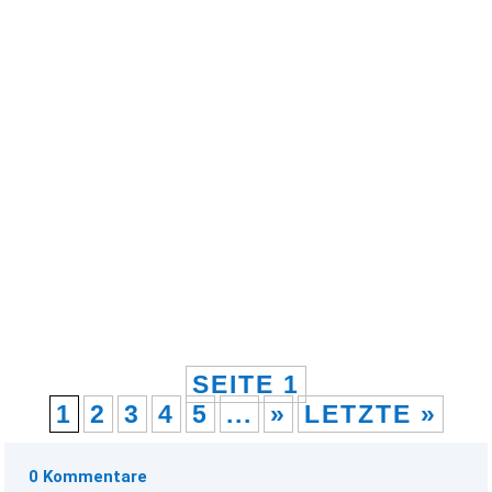
Zur Vorbereitung . . Sonnabend, 05.09.2026,
18:00 Uhr, Kirche Wartenburg Orgelkonzert mit
Gewandhausorganist Michael Schönheit Mit
einem ganz besonderen Höhepunkt werden wir
unsere Festwoche...
SEITE 1
1
2
3
4
5
...
»
LETZTE »
0 Kommentare