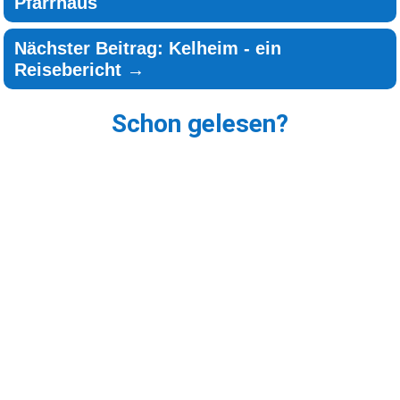
Pfarrhaus
Nächster Beitrag: Kelheim - ein
Reisebericht
→
Schon gelesen?
Vor einigen Wochen haben sich auf dem Platz
„Am Sand“ in Wartenburg offenbar wieder einmal
echte „Künstler“ ausgetobt – allerdings nicht mit
Leinwand, Talent oder Sinn für Schönheit,
sondern mit...