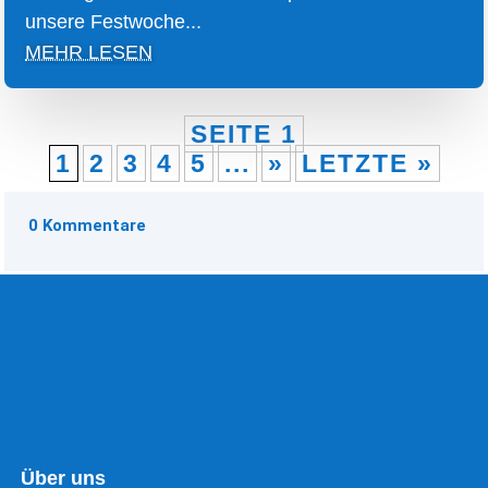
unsere Festwoche...
MEHR LESEN
SEITE 1
1
2
3
4
5
...
»
LETZTE »
0 Kommentare
Über uns