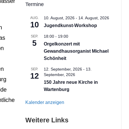
wässer
Termine
10. August, 2026
-
14. August, 2026
AUG.
10
Jugendkunst-Workshop
n
18:00
-
19:00
SEP.
as
5
Orgelkonzert mit
on
Gewandhausorganist Michael
Schönheit
en
12. September, 2026
-
13.
SEP.
12
September, 2026
urg
150 Jahre neue Kirche in
lde
Wartenburg
tliche
Kalender anzeigen
Weitere Links