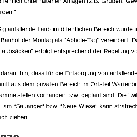
ffentlich unterhaltenen Anlagen (z.B. Gruben, Ge
rden.“
g anfallende Laub im öffentlichen Bereich wurde i
Bauhof der Montag als “Abhole-Tag“ vereinbart. D
“Laubsäcken“ erfolgt entsprechend der Regelung v
 darauf hin, dass für die Entsorgung von anfallend
itt aus dem privaten Bereich im Ortsteil Wartenb
Sammelstellen vorhanden bzw. geplant sind. Die “wi
. am “Sauanger“ bzw. “Neue Wiese“ kann strafrech
ch ziehen.