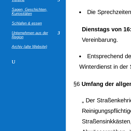
Sagen, Geschichten,
Die Sprechzeiten
Kuriositäten
Schlafen & essen
Dienstags von 16
Unternehmen aus der
Region
Vereinbarung.
Archiv (alte Website)
Entsprechend de
Winterdienst in de
§6
Umfang der allge
„ Der Straßenkehric
Reinigungspflichti
Straßensinkkästen