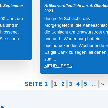
 4. September
Artikel veröffentlicht am: 4. Oktobe
2023
:00 Uhr zum
die große Schlacht, das
ls sind in
Morgengefecht, die Kaffeeschlac
chlossene,
die Schlacht am Bratwurstrost u
 Sie schon
und und.. Wartenburg hat ein
beeindruckendes Wochenende er
Es gilt Dank zu sagen, all denen,
zum...
MEHR LESEN
SEITE 1
1
2
3
4
5
...
»
re