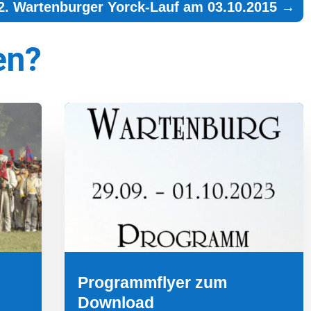
22. Wartenburger Yorck-Lauf am 03.10.2015
→
en?
Programmflyer zum
Download