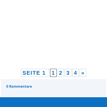
Kurz erklärt: Im August und September wird in der
alten Schule in Wartenburg ein spannendes
Kunstprojekt stattfinden, organisiert vom
Künstlerkollektiv IPIHAN. Um das Projekt zu
unterstützen, gibt...
SEITE 1
1
2
3
4
»
0 Kommentare