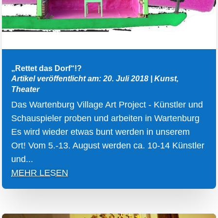
„Rettet das Dorf“!?
Artikel veröffentlicht am: 20. Juli 2018
|
Kunst
,
Theater
Das Wartenburg Village Art Project - Künstler und
Schauspieler proben und arbeiten in Wartenburg
Es wird wieder etwas bunt werden in unserem
Ort! Vom 5.-13. August werden ca. 10-14 Künstler
und...
MEHR LESEN