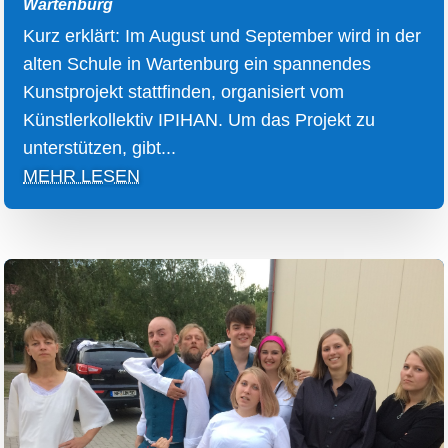
Wartenburg
Kurz erklärt: Im August und September wird in der
alten Schule in Wartenburg ein spannendes
Kunstprojekt stattfinden, organisiert vom
Künstlerkollektiv IPIHAN. Um das Projekt zu
unterstützen, gibt...
MEHR LESEN