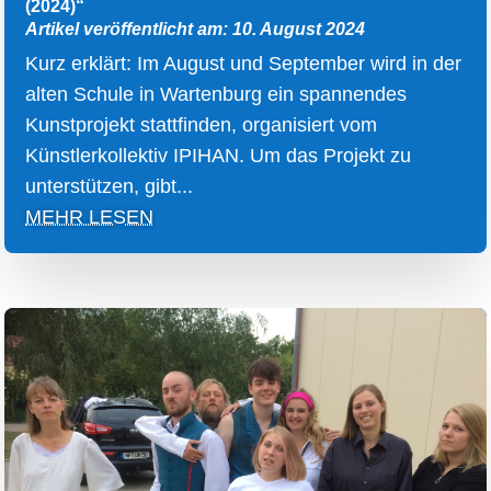
(2024)“
Artikel veröffentlicht am: 10. August 2024
Kurz erklärt: Im August und September wird in der
alten Schule in Wartenburg ein spannendes
Kunstprojekt stattfinden, organisiert vom
Künstlerkollektiv IPIHAN. Um das Projekt zu
unterstützen, gibt...
MEHR LESEN