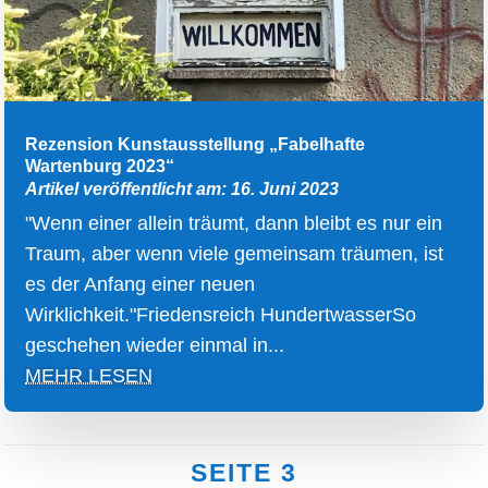
Rezension Kunstausstellung „Fabelhafte
Wartenburg 2023“
Artikel veröffentlicht am: 16. Juni 2023
"Wenn einer allein träumt, dann bleibt es nur ein
Traum, aber wenn viele gemeinsam träumen, ist
es der Anfang einer neuen
Wirklichkeit."Friedensreich HundertwasserSo
geschehen wieder einmal in...
MEHR LESEN
SEITE 3