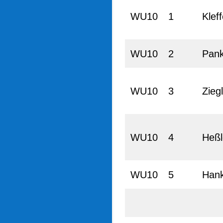
WU10
1
Klef
WU10
2
Pank
WU10
3
Zieg
WU10
4
Heßl
WU10
5
Han