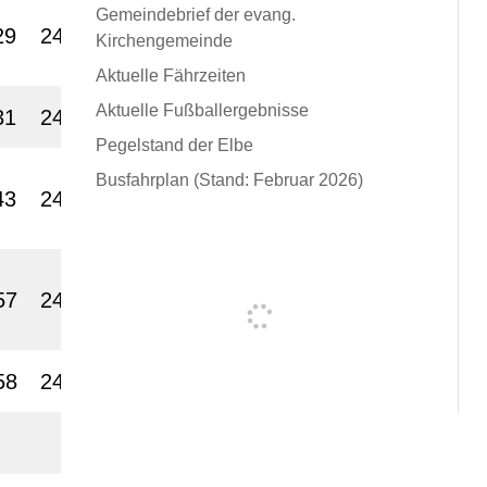
Gemeindebrief der evang.
29
2400
Kirchengemeinde
Aktuelle Fährzeiten
Aktuelle Fußballergebnisse
31
2400
Pegelstand der Elbe
Busfahrplan (Stand: Februar 2026)
43
2400
57
2400
58
2400