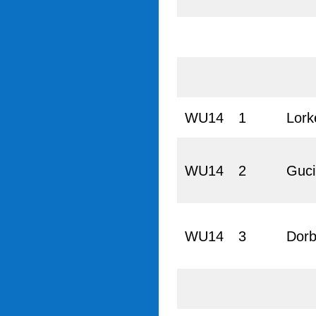
WU14
1
Lork
WU14
2
Guci
WU14
3
Dorb