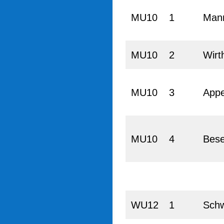
MU10
1
Man
MU10
2
Wirt
MU10
3
Appe
MU10
4
Bese
WU12
1
Sch