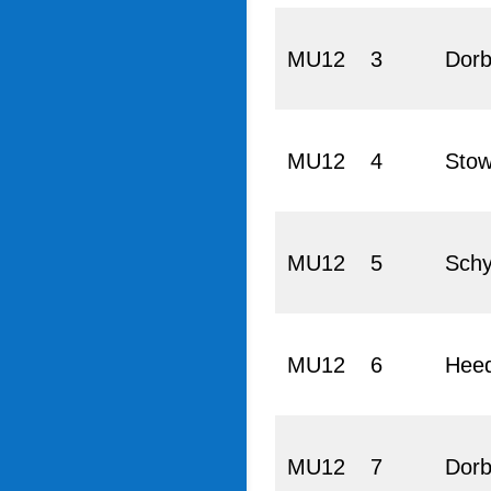
MU12
3
Dorb
MU12
4
Stow
MU12
5
Sch
MU12
6
Hee
MU12
7
Dorb