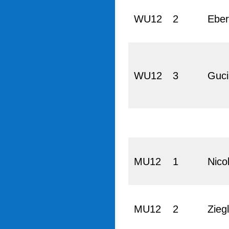
WU12
2
Eber
WU12
3
Guci
MU12
1
Nico
MU12
2
Zieg