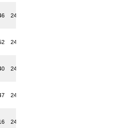
46
2400
52
2400
40
2400
47
2400
16
2400