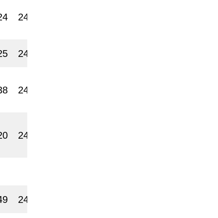
24
2400
25
2400
38
2400
20
2400
49
2400