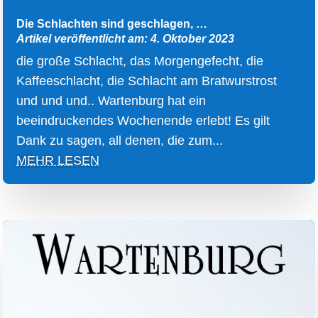
Die Schlachten sind geschlagen, …
Artikel veröffentlicht am: 4. Oktober 2023
die große Schlacht, das Morgengefecht, die
Kaffeeschlacht, die Schlacht am Bratwurstrost
und und und.. Wartenburg hat ein
beeindruckendes Wochenende erlebt! Es gilt
Dank zu sagen, all denen, die zum...
MEHR LESEN