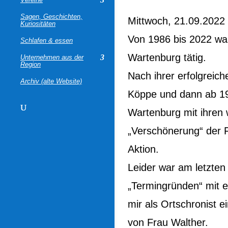
Sagen, Geschichten,
Mittwoch, 21.09.2022 –
Kuriositäten
Von 1986 bis 2022 wa
Schlafen & essen
Wartenburg tätig.
Unternehmen aus der
Region
Nach ihrer erfolgreic
Archiv (alte Website)
Köppe und dann ab 19
Wartenburg mit ihren 
„Verschönerung“ der 
Aktion.
Leider war am letzten 
„Termingründen“ mit 
mir als Ortschronist e
von Frau Walther.