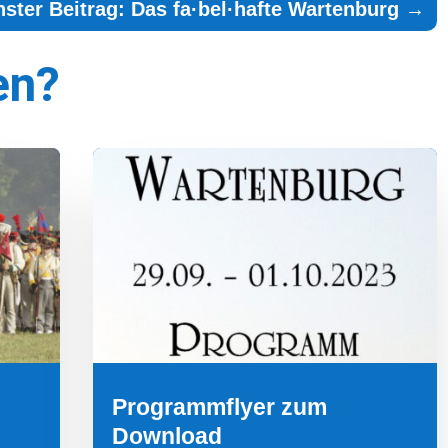
ster Beitrag: Das fa·bel·hafte Wartenburg
→
en?
Programmflyer zum
Download