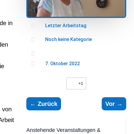
de in

Letzter Arbeitstag

Noch keine Kategorie
den


7. Oktober 2022
ie
+1
←
Zurück
Vor
→
m von
Arbeit
Anstehende Veranstaltungen &