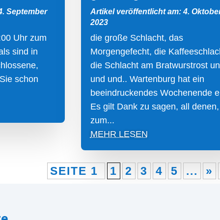
 4. September
Artikel veröffentlicht am: 4. Oktobe
2023
:00 Uhr zum
die große Schlacht, das
ls sind in
Morgengefecht, die Kaffeeschlac
chlossene,
die Schlacht am Bratwurstrost u
 Sie schon
und und.. Wartenburg hat ein
beeindruckendes Wochenende er
Es gilt Dank zu sagen, all denen,
zum...
MEHR LESEN
SEITE 1
1
2
3
4
5
...
»
re